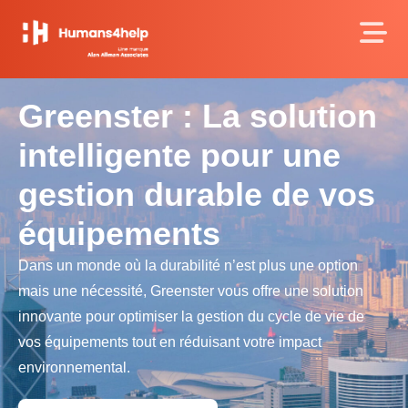
Greenster : La solution
intelligente pour une
gestion durable de vos
équipements
Dans un monde où la durabilité n’est plus une option
mais une nécessité, Greenster vous offre une solution
innovante pour optimiser la gestion du cycle de vie de
vos équipements tout en réduisant votre impact
environnemental.