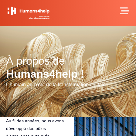
À propos de
Humans4help !​
L’humain au cœur de la transformation digitale
Au fil des années, nous avons
développé des pôles