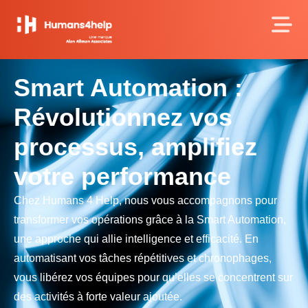
Smart Automation :
Révolutionnez vos
processus, amplifiez
votre performance
Chez Humans 4 Help, nous vous accompagnons pour
transformer vos opérations grâce à la Smart Automation,
une approche qui allie intelligence et efficacité. En
automatisant vos tâches répétitives et chronophages,
vous libérez vos équipes pour qu’elles se concentrent sur
des activités à forte valeur ajoutée.