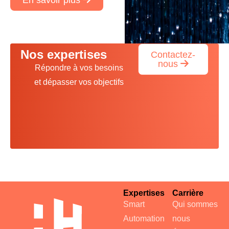
En savoir plus
Nos expertises
Contactez-
nous
Répondre à vos besoins
et dépasser vos objectifs
Expertises
Carrière
Smart
Qui sommes
Automation
nous