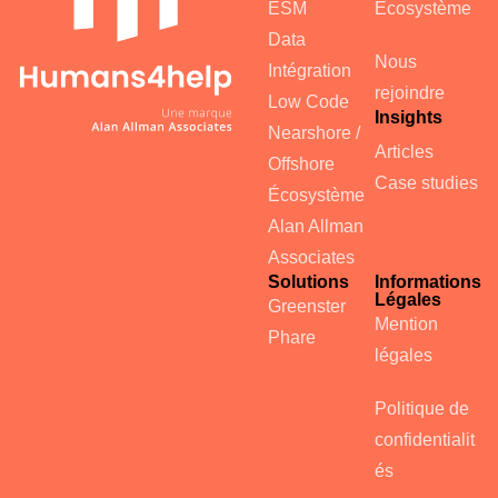
ESM
Écosystème
Data
Nous
Intégration
rejoindre
Low Code
Insights
Nearshore /
Articles
Offshore
Case studies
Écosystème
Alan Allman
Associates
Solutions
Informations
Légales
Greenster
Mention
Phare
légales
Politique de
confidentialit
és